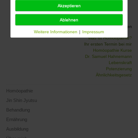
Akzeptieren
Ablehnen
Weitere Informationen
Weitere Informationen
|
Impressum
Was ist Homöopathie?
Ihr ersten Termin bei mir
Homöopathie Kurse
Dr. Samuel Hahnemann
Lebenskraft
Potenzierung
Ähnlichkeitsgesetz
Homöopathie
Jin Shin Jyutsu
Behandlung
Ernährung
Ausbildung