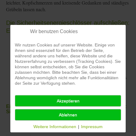
leichter, Kopfschmerzen und kreisende Gedanken und ständiges
Grübeln lassen nach.
Die Sicherheitsenergieschlösser aufschließen:
Es gibt 3 Schlüssel
Wir benutzen Cookies
Die beiden Innenseiten der Knie halten.
Wir nutzen Cookies auf unserer Website. Einige von
Linke Hand auf das rechte Schloss 1. Mit der rechten
ihnen sind essenziell für den Betrieb der Seite,
während andere uns helfen, diese Website und die
Hand halte das rechte Schloss 2 am rechten oberen
Nutzererfahrung zu verbessern (Tracking Cookies). Sie
Beckenrand.
können selbst entscheiden, ob Sie die Cookies
Für die andere Körperseite genau umgekehrt: Die rechte
zulassen möchten. Bitte beachten Sie, dass bei einer
Hand auf das linke Schloss 1 und die linke Hand auf das
Ablehnung womöglich nicht mehr alle Funktionalitäten
der Seite zur Verfügung stehen.
linke Schloss 2.
Den Daumen zu halten, unterstützt Schloss 1 sich zu
öffnen.
Akzeptieren
Ein Beispiel aus meiner Jin Shin Jyutsu Ausbildung:
Sicherheitsenergieschloss 5
(pdf)
Ablehnen
Weitere Informationen
|
Impressum