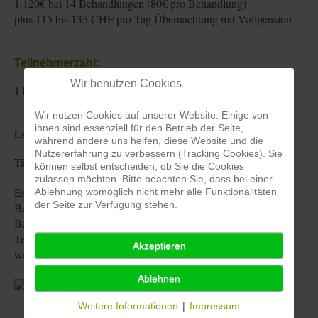
1.120€ bei 14 Behandlungen (80€ pro Behandlung)
plus 115 bis 135 CHF pro Tag Übernachtung mit Vollpension
Teilnehmerzahl:
Wir benutzen Cookies
1 bis 4 Teilnehmer
Wir nutzen Cookies auf unserer Website. Einige von
ihnen sind essenziell für den Betrieb der Seite,
Leistungen:
während andere uns helfen, diese Website und die
Nutzererfahrung zu verbessern (Tracking Cookies). Sie
Täglich zwei Jin Shin Jyutsu Behandlungen à einer Stunde
können selbst entscheiden, ob Sie die Cookies
zulassen möchten. Bitte beachten Sie, dass bei einer
Es besteht auch die Möglichkeit einer Kur in meiner Praxis in
Ablehnung womöglich nicht mehr alle Funktionalitäten
der Seite zur Verfügung stehen.
Berlin. Dabei gebe ich täglich (Mo. bis Fr.) 1 bis 2
Behandlungen über einen Zeitraum von 1 bis 2 Wochen.
Termine, Dauer und Häufigkeit können individuell vereinbart
Akzeptieren
werden.
Ablehnen
Weitere Informationen
|
Impressum