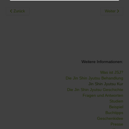
Zurück
Weiter
Weitere Informationen:
Was ist JSJ?
Die Jin Shin Jyutsu Behandlung
Jin Shin Jyutsu Kur
Die Jin Shin Jyutsu Geschichte
Fragen und Antworten
Studien
Beispiel
Buchtipps
Geschenkidee
Presse